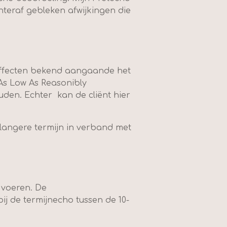
eraf gebleken afwijkingen die
effecten bekend aangaande het
As Low As Reasonibly
houden. Echter
kan de cliënt hier
f langere termijn in verband met
n voeren. De
j de termijnecho tussen de 10-