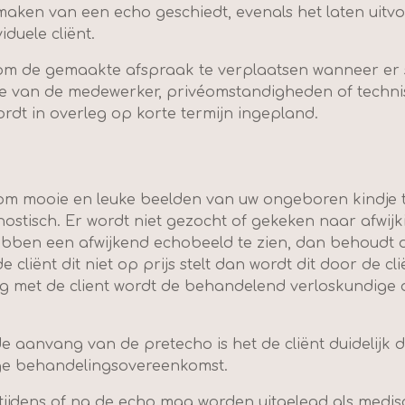
maken van een echo geschiedt, evenals het laten uitv
iduele cliënt.
 om de gemaakte afspraak te verplaatsen wanneer er s
ekte van de medewerker, privéomstandigheden of tech
rdt in overleg op korte termijn ingepland.
 om mooie en leuke beelden van uw ongeboren kindje t
nostisch. Er wordt niet gezocht of gekeken naar afwi
ben een afwijkend echobeeld te zien, dan behoudt de
 de cliënt dit niet op prijs stelt dan wordt dit door de
 met de client wordt de behandelend verloskundige of
 aanvang van de pretecho is het de cliënt duidelijk d
ge behandelingsovereenkomst.
tijdens of na de echo mag worden uitgelegd als medis