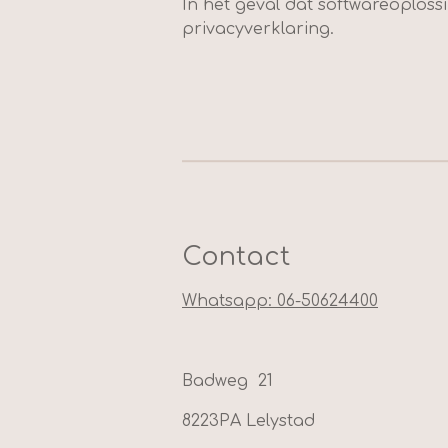
In het geval dat softwareoploss
privacyverklaring.
Contact
Whatsapp: 06-50624400
Badweg 21
8223PA Lelystad