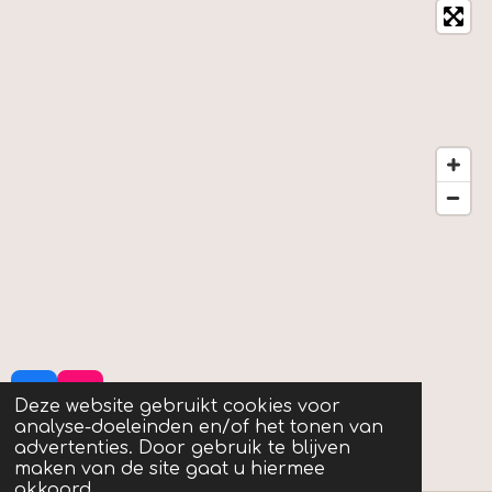
F
I
Deze website gebruikt cookies voor
a
n
analyse-doeleinden en/of het tonen van
© 2024 - 2024 Mijn pretecho
c
s
advertenties. Door gebruik te blijven
Powered by
JouwWeb
e
t
maken van de site gaat u hiermee
b
a
akkoord.