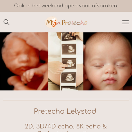
Ook in het weekend open voor afspraken.
Ga
direct
naar
de
hoofdinhoud
Pretecho Lelystad
2D, 3D/4D echo, 8K echo &