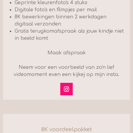
Geprinte kleurenfoto's 4 stuks
Digitale foto's en filmpjes per mail
8K bewerkingen binnen 2 werkdagen
digitaal verzonden
Gratis terugkomafspraak als jouw kindje niet
in beeld komt
Maak afspraak
Neem voor een voorbeeld van zo'n lief
videomoment even een kijkej op mijn insta.
I
n
s
t
a
g
r
8K voordeelpakket
a