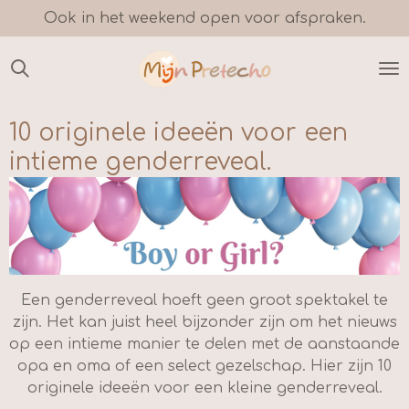
Ook in het weekend open voor afspraken.
Ga
direct
naar
de
hoofdinhoud
10 originele ideeën voor een
intieme genderreveal.
Een genderreveal hoeft geen groot spektakel te
zijn. Het kan juist heel bijzonder zijn om het nieuws
op een intieme manier te delen met de aanstaande
opa en oma of een select gezelschap. Hier zijn 10
originele ideeën voor een kleine genderreveal.